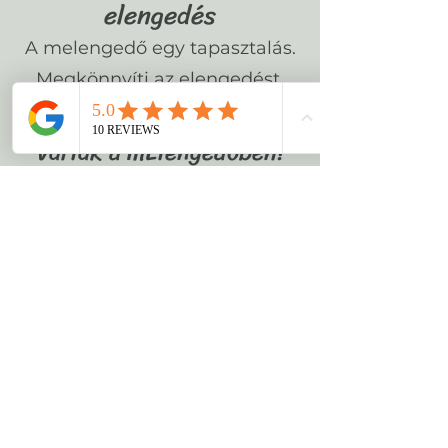
elengedés
A melengedő egy tapasztalás.
Megkönnyíti az elengedést,
és a lelkedet melengeti.
Várlak a mElengedőben!
Sisák Lídia
Fontos linkek
Események
GYIK