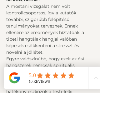
A mostani vizsgálat nem volt 
kontrollcsoportos, így a kutatók 
további, szigorúbb felépítésű 
tanulmányokat terveznek. Ennek 
ellenére az eredmények bíztatóak: a 
tibeti hangtálak hangjai valóban 
képesek csökkenteni a stresszt és 
növelni a jóllétet.
Egyre valószínűbb, hogy ezek az ősi 
hangszerek nemcsak spirituális 
szertartásokon, hanem a modern 
ember mindennapjaiban is helyet 
kaphatnak – mint egyszerű, de 
hatékony eszközök a testi-lelki 
egyensúly megőrzésére.
Előző
Következő