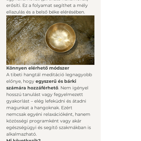
erősíti. Ez a folyamat segíthet a mély 
ellazulás és a belső béke elérésében.
Könnyen elérhető módszer
A tibeti hangtál meditáció legnagyobb 
előnye, hogy 
egyszerű és bárki 
számára hozzáférhető
. Nem igényel 
hosszú tanulást vagy fegyelmezett 
gyakorlást – elég lefeküdni és átadni 
magunkat a hangoknak. Ezért 
nemcsak egyéni relaxációként, hanem 
közösségi programként vagy akár 
egészségügyi és segítő szakmákban is 
alkalmazható.
Mi következik?