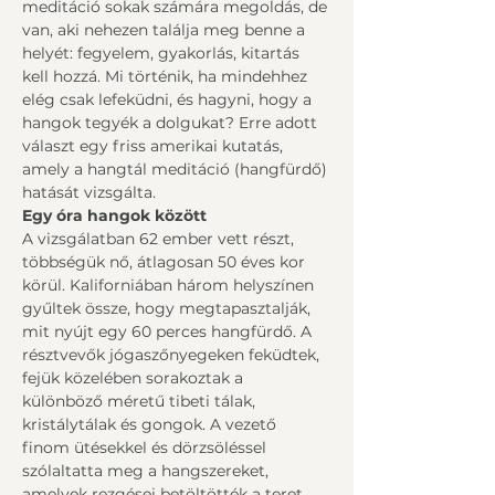
meditáció sokak számára megoldás, de 
van, aki nehezen találja meg benne a 
helyét: fegyelem, gyakorlás, kitartás 
kell hozzá. Mi történik, ha mindehhez 
elég csak lefeküdni, és hagyni, hogy a 
hangok tegyék a dolgukat? Erre adott 
választ egy friss amerikai kutatás, 
amely a hangtál meditáció (hangfürdő) 
hatását vizsgálta.
Egy óra hangok között
A vizsgálatban 62 ember vett részt, 
többségük nő, átlagosan 50 éves kor 
körül. Kaliforniában három helyszínen 
gyűltek össze, hogy megtapasztalják, 
mit nyújt egy 60 perces hangfürdő. A 
résztvevők jógaszőnyegeken feküdtek, 
fejük közelében sorakoztak a 
különböző méretű tibeti tálak, 
kristálytálak és gongok. A vezető 
finom ütésekkel és dörzsöléssel 
szólaltatta meg a hangszereket, 
amelyek rezgései betöltötték a teret.