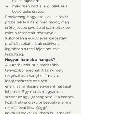
fizikai fájdalom,
miközben nőtt a lelki jóllét és a 
belső béke érzése.
Érdekesség, hogy azok, akik először 
próbálták ki a hangmeditációt, még 
erőteljesebb javulásról számoltak be, 
mint a tapasztalt résztvevők. 
Különösen a 40–59 éves korosztály 
profitált sokat: náluk csökkent 
legjobban a testi fájdalom és a 
feszültség.
Hogyan hatnak a hangok?
A kutatók szerint a hatás több 
tényezőből eredhet. A tálak mély 
rezgései és a hanghullámok az 
idegrendszerre és a test 
energiaáramlására egyaránt hatással 
lehetnek. Egy másik magyarázat 
szerint az agy „ráhangolódik” a hangok 
közti frekvenciakülönbségekre, ami a 
relaxációval összefüggő 
agyhullámokat (pl. theta hullámokat) 